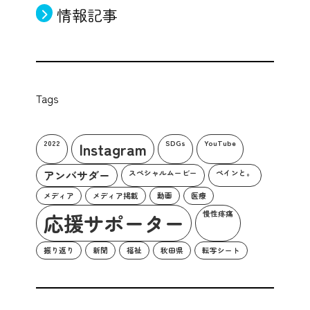
情報記事
Tags
2022
Instagram
SDGs
YouTube
アンバサダー
スペシャルムービー
ペインと。
メディア
メディア掲載
動画
医療
応援サポーター
慢性疼痛
振り返り
新聞
福祉
秋田県
転写シート