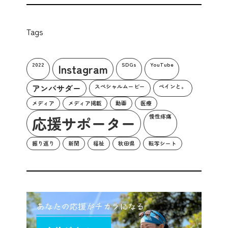
Tags
2022
Instagram
SDGs
YouTube
アンバサダー
スペシャルムービー
ペインと。
メディア
メディア掲載
動画
医療
応援サポーター
慢性疼痛
振り返り
新聞
福祉
秋田県
転写シート